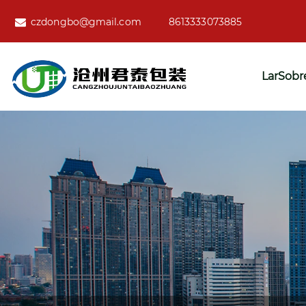
czdongbo@gmail.com
8613333073885
Lar
Sobr