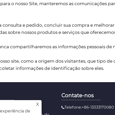
para o nosso Site, manteremos as comunicações para
a consulta e pedido, concluir sua compra e melhora
das sobre nossos produtos e serviços que oferecemos,
nca compartilharemos as informações pessoais de no
nosso site, como a origem dos visitantes, que tipo 
oletar informações de identificação sobre eles.
Contate-nos
X
Telefone:+86-13333170080
imas de folha oca
 experiência de
imas em folha de favo de