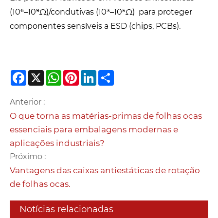
(10⁶–10⁹Ω)/condutivas (10³–10⁵Ω) para proteger
componentes sensíveis a ESD (chips, PCBs).
Facebook
X
WhatsApp
Pinterest
LinkedIn
Share
Anterior :
O que torna as matérias-primas de folhas ocas
essenciais para embalagens modernas e
aplicações industriais?
Próximo :
Vantagens das caixas antiestáticas de rotação
de folhas ocas.
Notícias relacionadas