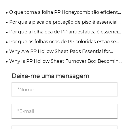
O que torna a folha PP Honeycomb tão eficiente
para embalagens e construções modernas?
Por que a placa de proteção de piso é essencial
para construções e reformas modernas?
Por que a folha oca de PP antiestática é essencial
para embalagens modernas e proteção industrial?
Por que as folhas ocas de PP coloridas estão se
tornando essenciais nas indústrias modernas?
Why Are PP Hollow Sheet Pads Essential for
Modern Packaging and Protection?
Why Is PP Hollow Sheet Turnover Box Becoming
the Smart Choice for Modern Industrial Logistics?
Deixe-me uma mensagem